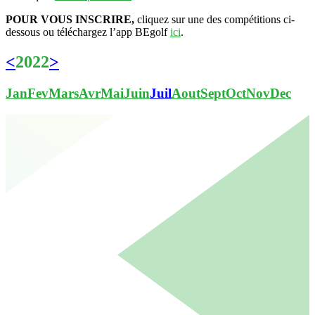
POUR VOUS INSCRIRE,
cliquez sur une des compétitions ci-
dessous ou téléchargez l’app BEgolf
ici
.
<
2022
>
Jan
Fev
Mars
Avr
Mai
Juin
Juil
Aout
Sept
Oct
Nov
Dec