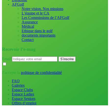
AFGolf
Notre vision. Nos missions
L’équipe et le CA
Les Commissions de l’AFGolf
Assurance
Médical
Ethique dans le golf
documents importants
Contact
Recevoir l’e-mag
Email
J’accepte la
politique de confidentialité
FAQ
Galeries
Espace Clubs
Espace Ladies
Espace Seniors
Offres d’emploi