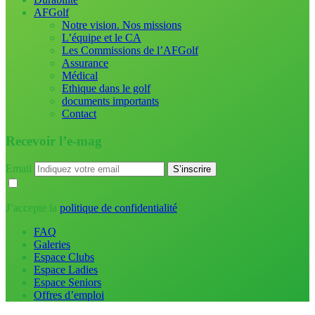
AFGolf
Notre vision. Nos missions
L’équipe et le CA
Les Commissions de l’AFGolf
Assurance
Médical
Ethique dans le golf
documents importants
Contact
Recevoir l’e-mag
Email
J’accepte la
politique de confidentialité
FAQ
Galeries
Espace Clubs
Espace Ladies
Espace Seniors
Offres d’emploi