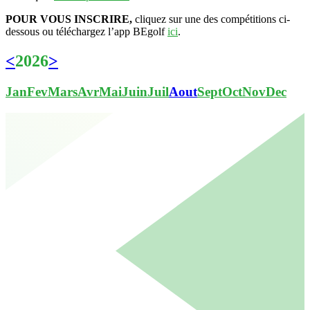
POUR VOUS INSCRIRE,
cliquez sur une des compétitions ci-
dessous ou téléchargez l’app BEgolf
ici
.
<
2026
>
Jan
Fev
Mars
Avr
Mai
Juin
Juil
Aout
Sept
Oct
Nov
Dec