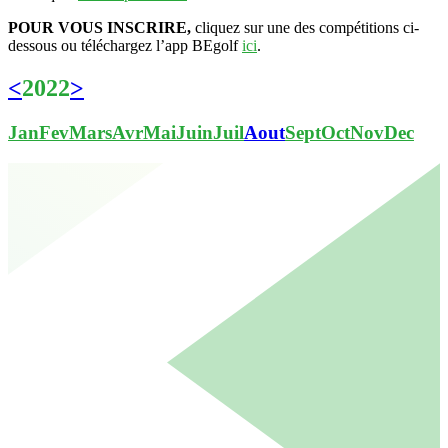
POUR VOUS INSCRIRE,
cliquez sur une des compétitions ci-
dessous ou téléchargez l’app BEgolf
ici
.
<
2022
>
Jan
Fev
Mars
Avr
Mai
Juin
Juil
Aout
Sept
Oct
Nov
Dec