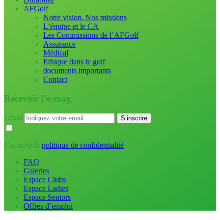
AFGolf
Notre vision. Nos missions
L’équipe et le CA
Les Commissions de l’AFGolf
Assurance
Médical
Ethique dans le golf
documents importants
Contact
Recevoir l’e-mag
Email
J’accepte la
politique de confidentialité
FAQ
Galeries
Espace Clubs
Espace Ladies
Espace Seniors
Offres d’emploi