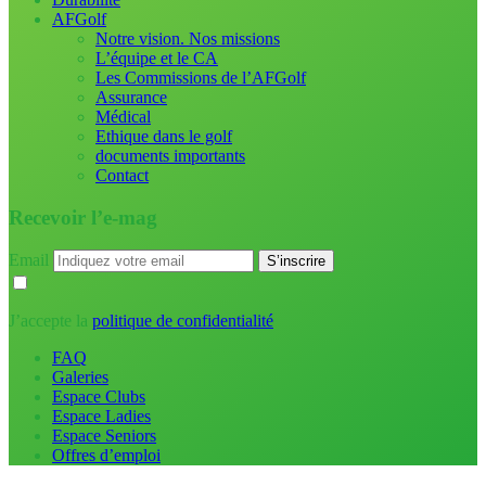
AFGolf
Notre vision. Nos missions
L’équipe et le CA
Les Commissions de l’AFGolf
Assurance
Médical
Ethique dans le golf
documents importants
Contact
Recevoir l’e-mag
Email
J’accepte la
politique de confidentialité
FAQ
Galeries
Espace Clubs
Espace Ladies
Espace Seniors
Offres d’emploi