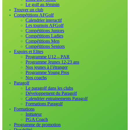
Le golf au féminin
Trouver un club
Compétitions AFGolf
Calendrier interactif
Les tournois AFGolf
Compétitions Juniors
Compétitions Ladies
Compétitions Men
Compétitions Seniors
Espoirs et Elites
Programme U12 – PAR
Programme Jeunes 12-23 ans
Nos jeunes à l’étranger
Programme Young Pros
Nos coachs
Paragolf
Le paragolf dans les clubs
Développement du Paragolf
Calendrier entrainements Paragolf
Formations Paragolf
Formations
Initiateur
PGA Coach
Programme de promotion
Durabilité