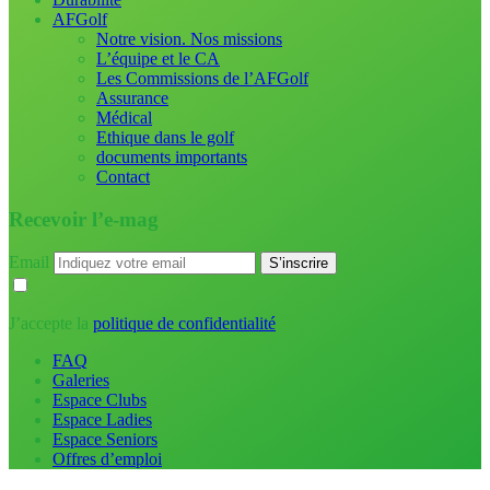
AFGolf
Notre vision. Nos missions
L’équipe et le CA
Les Commissions de l’AFGolf
Assurance
Médical
Ethique dans le golf
documents importants
Contact
Recevoir l’e-mag
Email
J’accepte la
politique de confidentialité
FAQ
Galeries
Espace Clubs
Espace Ladies
Espace Seniors
Offres d’emploi