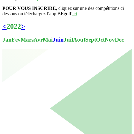
POUR VOUS INSCRIRE,
cliquez sur une des compétitions ci-
dessous ou téléchargez l’app BEgolf
ici
.
<
2022
>
Jan
Fev
Mars
Avr
Mai
Juin
Juil
Aout
Sept
Oct
Nov
Dec