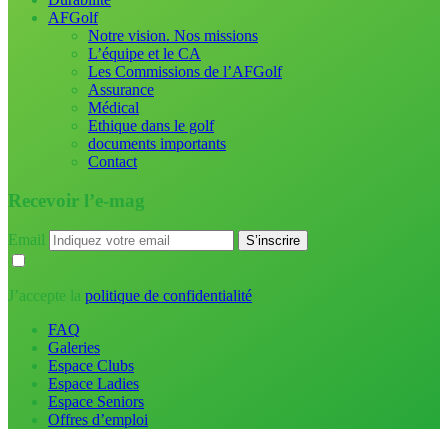
AFGolf
Notre vision. Nos missions
L’équipe et le CA
Les Commissions de l’AFGolf
Assurance
Médical
Ethique dans le golf
documents importants
Contact
Recevoir l’e-mag
Email
J’accepte la
politique de confidentialité
FAQ
Galeries
Espace Clubs
Espace Ladies
Espace Seniors
Offres d’emploi