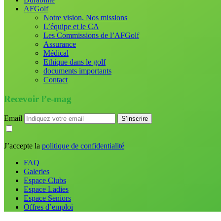
AFGolf
Notre vision. Nos missions
L’équipe et le CA
Les Commissions de l’AFGolf
Assurance
Médical
Ethique dans le golf
documents importants
Contact
Recevoir l’e-mag
Email
J’accepte la
politique de confidentialité
FAQ
Galeries
Espace Clubs
Espace Ladies
Espace Seniors
Offres d’emploi