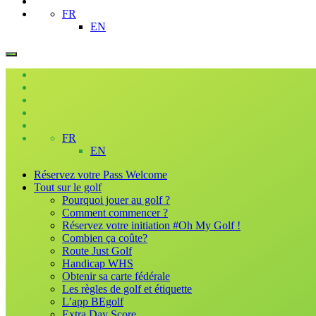
FR
EN
FR
EN
Réservez votre Pass Welcome
Tout sur le golf
Pourquoi jouer au golf ?
Comment commencer ?
Réservez votre initiation #Oh My Golf !
Combien ça coûte?
Route Just Golf
Handicap WHS
Obtenir sa carte fédérale
Les règles de golf et étiquette
L’app BEgolf
Extra Day Score