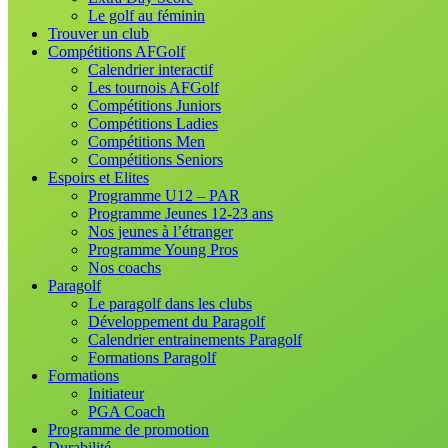
Le golf au féminin
Trouver un club
Compétitions AFGolf
Calendrier interactif
Les tournois AFGolf
Compétitions Juniors
Compétitions Ladies
Compétitions Men
Compétitions Seniors
Espoirs et Elites
Programme U12 – PAR
Programme Jeunes 12-23 ans
Nos jeunes à l’étranger
Programme Young Pros
Nos coachs
Paragolf
Le paragolf dans les clubs
Développement du Paragolf
Calendrier entrainements Paragolf
Formations Paragolf
Formations
Initiateur
PGA Coach
Programme de promotion
Durabilité