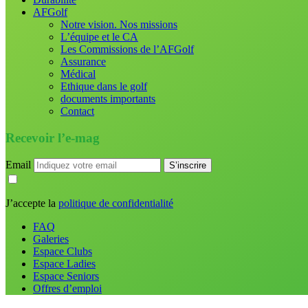
AFGolf
Notre vision. Nos missions
L’équipe et le CA
Les Commissions de l’AFGolf
Assurance
Médical
Ethique dans le golf
documents importants
Contact
Recevoir l’e-mag
Email
J’accepte la
politique de confidentialité
FAQ
Galeries
Espace Clubs
Espace Ladies
Espace Seniors
Offres d’emploi