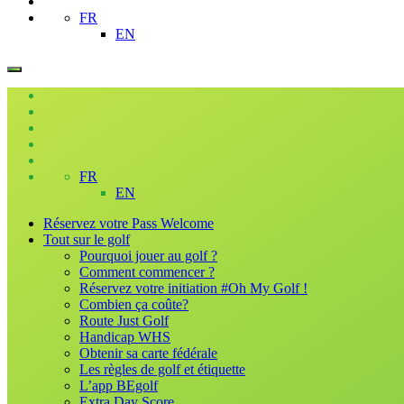
FR
EN
FR
EN
Réservez votre Pass Welcome
Tout sur le golf
Pourquoi jouer au golf ?
Comment commencer ?
Réservez votre initiation #Oh My Golf !
Combien ça coûte?
Route Just Golf
Handicap WHS
Obtenir sa carte fédérale
Les règles de golf et étiquette
L’app BEgolf
Extra Day Score