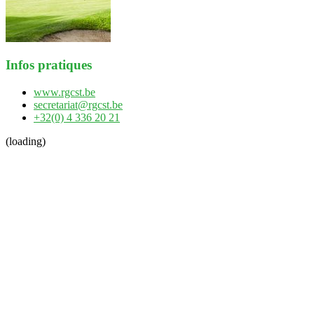
Infos pratiques
www.rgcst.be
secretariat@rgcst.be
+32(0) 4 336 20 21
(loading)