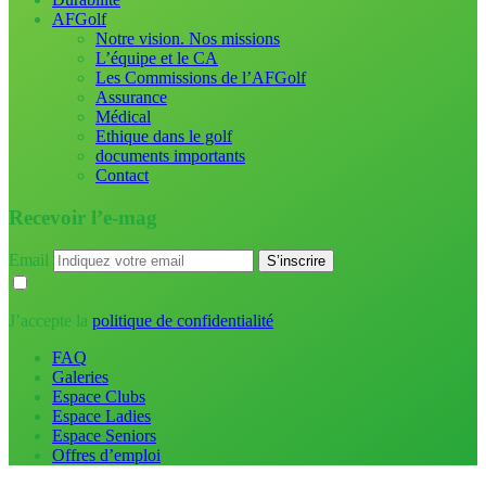
AFGolf
Notre vision. Nos missions
L’équipe et le CA
Les Commissions de l’AFGolf
Assurance
Médical
Ethique dans le golf
documents importants
Contact
Recevoir l’e-mag
Email
J’accepte la
politique de confidentialité
FAQ
Galeries
Espace Clubs
Espace Ladies
Espace Seniors
Offres d’emploi