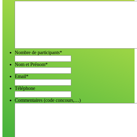
Nombre de participants
*
Nom et Prénom
*
Email
*
Téléphone
Commentaires (code concours,…)