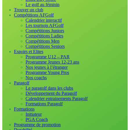
Le golf au féminin
Trouver un club
Compétitions AFGolf
Calendrier interactif
Les tournois AFGolf
Compétitions Juniors
Compétitions Ladies
Compétitions Men
Compétitions Seniors
Espoirs et Elites
Programme U12 – PAR
Programme Jeunes 12-23 ans
Nos jeunes à l’étranger
Programme Young Pros
Nos coachs
Paragolf
Le paragolf dans les clubs
Développement du Paragolf
Calendrier entrainements Paragolf
Formations Paragolf
Formations
Initiateur
PGA Coach
Programme de promotion
Durabilité