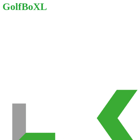
GolfBoXL