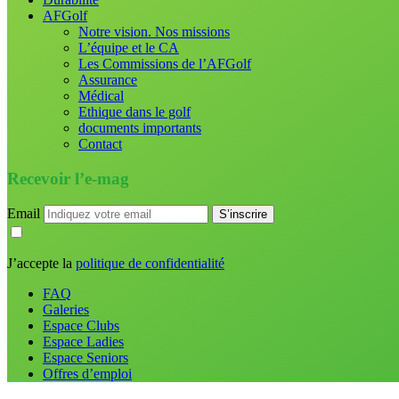
AFGolf
Notre vision. Nos missions
L’équipe et le CA
Les Commissions de l’AFGolf
Assurance
Médical
Ethique dans le golf
documents importants
Contact
Recevoir l’e-mag
Email
J’accepte la
politique de confidentialité
FAQ
Galeries
Espace Clubs
Espace Ladies
Espace Seniors
Offres d’emploi