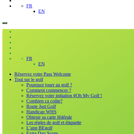
FR
EN
FR
EN
Réservez votre Pass Welcome
Tout sur le golf
Pourquoi jouer au golf ?
Comment commencer ?
Réservez votre initiation #Oh My Golf !
Combien ça coûte?
Route Just Golf
Handicap WHS
Obtenir sa carte fédérale
Les règles de golf et étiquette
L’app BEgolf
Extra Day Score