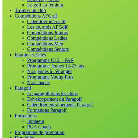
Le golf au féminin
Trouver un club
Compétitions AFGolf
Calendrier interactif
Les tournois AFGolf
Compétitions Juniors
Compétitions Ladies
Compétitions Men
Compétitions Seniors
Espoirs et Elites
Programme U12 – PAR
Programme Jeunes 12-23 ans
Nos jeunes à l’étranger
Programme Young Pros
Nos coachs
Paragolf
Le paragolf dans les clubs
Développement du Paragolf
Calendrier entrainements Paragolf
Formations Paragolf
Formations
Initiateur
PGA Coach
Programme de promotion
Durabilité