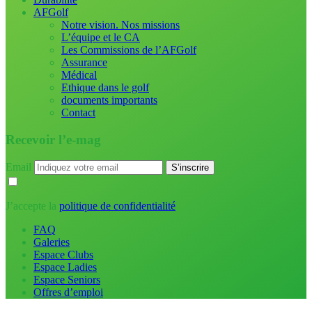
AFGolf
Notre vision. Nos missions
L’équipe et le CA
Les Commissions de l’AFGolf
Assurance
Médical
Ethique dans le golf
documents importants
Contact
Recevoir l’e-mag
Email
J’accepte la
politique de confidentialité
FAQ
Galeries
Espace Clubs
Espace Ladies
Espace Seniors
Offres d’emploi