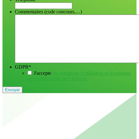
Commentaires (code concours,…)
GDPR
*
J'accepte
les conditions d’utilisation et la politique
de confidentialité de l’AFGolf.
Envoyer