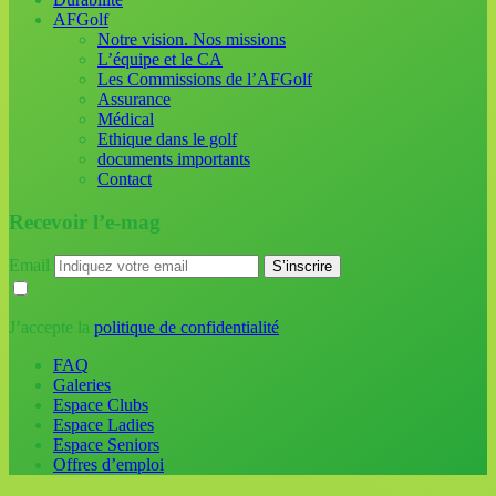
AFGolf
Notre vision. Nos missions
L’équipe et le CA
Les Commissions de l’AFGolf
Assurance
Médical
Ethique dans le golf
documents importants
Contact
Recevoir l’e-mag
Email
J’accepte la
politique de confidentialité
FAQ
Galeries
Espace Clubs
Espace Ladies
Espace Seniors
Offres d’emploi