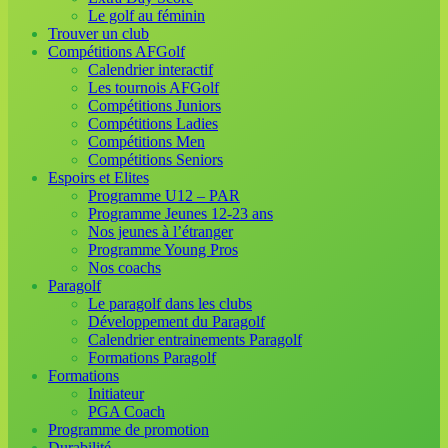
Le golf au féminin
Trouver un club
Compétitions AFGolf
Calendrier interactif
Les tournois AFGolf
Compétitions Juniors
Compétitions Ladies
Compétitions Men
Compétitions Seniors
Espoirs et Elites
Programme U12 – PAR
Programme Jeunes 12-23 ans
Nos jeunes à l’étranger
Programme Young Pros
Nos coachs
Paragolf
Le paragolf dans les clubs
Développement du Paragolf
Calendrier entrainements Paragolf
Formations Paragolf
Formations
Initiateur
PGA Coach
Programme de promotion
Durabilité