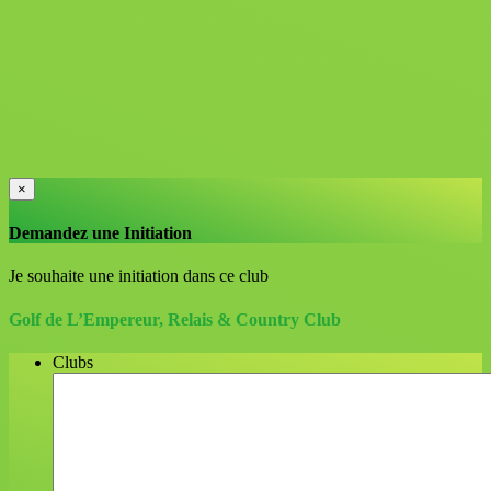
×
Demandez une Initiation
Je souhaite une initiation dans ce club
Golf de L’Empereur, Relais & Country Club
Clubs