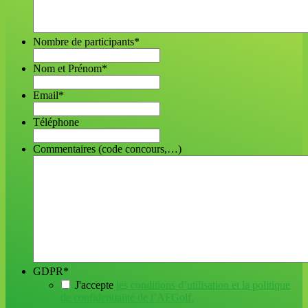
Nombre de participants
*
Nom et Prénom
*
Email
*
Téléphone
Commentaires (code concours,…)
GDPR
*
J'accepte
les conditions d’utilisation et la politique
de confidentialité de l’AFGolf.