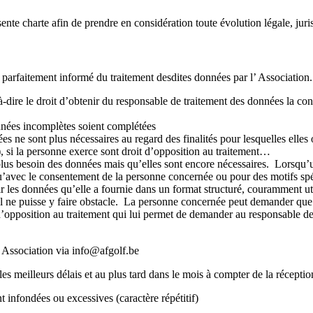
sente charte afin de prendre en considération toute évolution légale, jur
parfaitement informé du traitement desdites données par l’ Association. O
dire le droit d’obtenir du responsable de traitement des données la conf
nnées incomplètes soient complétées
 ne sont plus nécessaires au regard des finalités pour lesquelles elles o
), si la personne exerce sont droit d’opposition au traitement…
plus besoin des données mais qu’elles sont encore nécessaires. Lorsqu’une
qu’avec le consentement de la personne concernée ou pour des motifs spé
r les données qu’elle a fournie dans un format structuré, couramment util
ial ne puisse y faire obstacle. La personne concernée peut demander que
’opposition au traitement qui lui permet de demander au responsable de ne
e Association via info@afgolf.be
s meilleurs délais et au plus tard dans le mois à compter de la récepti
infondées ou excessives (caractère répétitif)