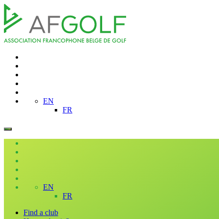
EN
FR
EN
FR
Find a club