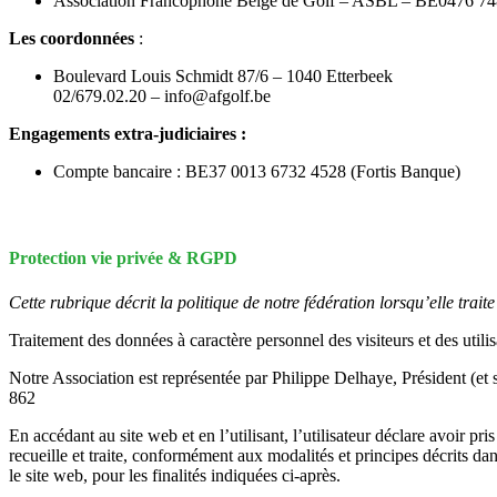
Association Francophone Belge de Golf – ASBL – BE0476 74
Les coordonnées
:
Boulevard Louis Schmidt 87/6 – 1040 Etterbeek
02/679.02.20 – info@afgolf.be
Engagements extra-judiciaires :
Compte bancaire : BE37 0013 6732 4528 (Fortis Banque)
Protection vie privée & RGPD
Cette rubrique décrit la politique de notre fédération lorsqu’elle tra
Traitement des données à caractère personnel des visiteurs et des utilis
Notre Association est représentée par Philippe Delhaye, Président (
862
En accédant au site web et en l’utilisant, l’utilisateur déclare avoir 
recueille et traite, conformément aux modalités et principes décrits da
le site web, pour les finalités indiquées ci-après.