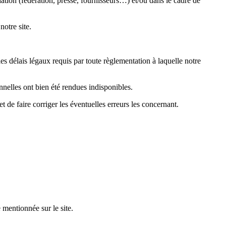
iation (fédération, presse, fournisseurs…) et/ou dans le cadre de
notre site.
les délais légaux requis par toute règlementation à laquelle notre
nelles ont bien été rendues indisponibles.
t de faire corriger les éventuelles erreurs les concernant.
 mentionnée sur le site.