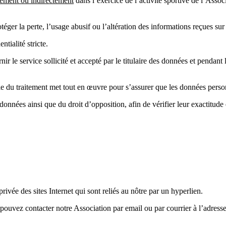
tement ou indirectement
dans l’exercice de l’activité sportive de l’Assoc
er la perte, l’usage abusif ou l’altération des informations reçues sur 
tialité stricte.
r le service sollicité et accepté par le titulaire des données et pendant 
e du traitement met tout en œuvre pour s’assurer que les données person
onnées ainsi que du droit d’opposition, afin de vérifier leur exactitude e
ivée des sites Internet qui sont reliés au nôtre par un hyperlien.
 pouvez contacter notre Association par email ou par courrier à l’adresse