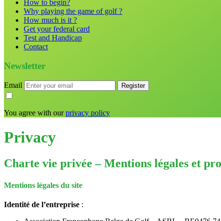
How to begin?
Why playing the game of golf ?
How much is it ?
Get your federal card
Test and Handicap
Contact
Newsletter
Email
You agree with our
privacy policy
Privacy
Charte vie privée –
Mentions légales et pro
Mentions légales du site
Identité de l’entreprise
: