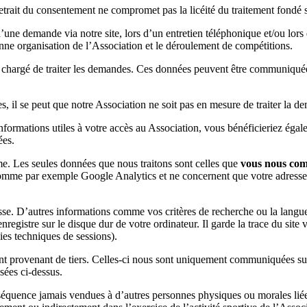
 retrait du consentement ne compromet pas la licéité du traitement fond
une demande via notre site, lors d’un entretien téléphonique et/ou lors 
onne organisation de l’Association et le déroulement de compétitions.
 chargé de traiter les demandes. Ces données peuvent être communiquées
s, il se peut que notre Association ne soit pas en mesure de traiter la d
nformations utiles à votre accès au Association, vous bénéficieriez égal
ées.
e. Les seules données que nous traitons sont celles que
vous nous co
 comme par exemple Google Analytics et ne concernent que votre adresse 
e. D’autres informations comme vos critères de recherche ou la langue c
registre sur le disque dur de votre ordinateur. Il garde la trace du site 
kies techniques de sessions).
ant provenant de tiers. Celles-ci nous sont uniquement communiquées s
isées ci-dessus.
séquence jamais vendues à d’autres personnes physiques ou morales liée