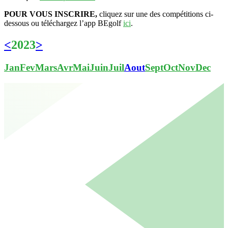
POUR VOUS INSCRIRE,
cliquez sur une des compétitions ci-
dessous ou téléchargez l’app BEgolf
ici
.
<
2023
>
Jan
Fev
Mars
Avr
Mai
Juin
Juil
Aout
Sept
Oct
Nov
Dec