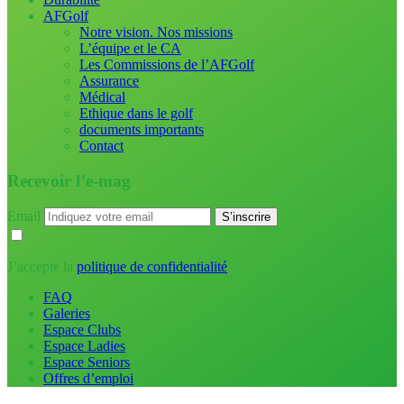
AFGolf
Notre vision. Nos missions
L’équipe et le CA
Les Commissions de l’AFGolf
Assurance
Médical
Ethique dans le golf
documents importants
Contact
Recevoir l’e-mag
Email
J’accepte la
politique de confidentialité
FAQ
Galeries
Espace Clubs
Espace Ladies
Espace Seniors
Offres d’emploi