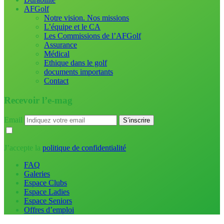
AFGolf
Notre vision. Nos missions
L’équipe et le CA
Les Commissions de l’AFGolf
Assurance
Médical
Ethique dans le golf
documents importants
Contact
Recevoir l’e-mag
Email
J’accepte la
politique de confidentialité
FAQ
Galeries
Espace Clubs
Espace Ladies
Espace Seniors
Offres d’emploi