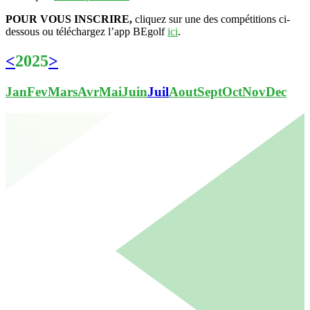
POUR VOUS INSCRIRE,
cliquez sur une des compétitions ci-
dessous ou téléchargez l’app BEgolf
ici
.
<
2025
>
Jan
Fev
Mars
Avr
Mai
Juin
Juil
Aout
Sept
Oct
Nov
Dec