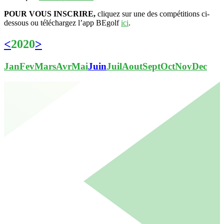
POUR VOUS INSCRIRE,
cliquez sur une des compétitions ci-
dessous ou téléchargez l’app BEgolf
ici
.
<
2020
>
Jan
Fev
Mars
Avr
Mai
Juin
Juil
Aout
Sept
Oct
Nov
Dec