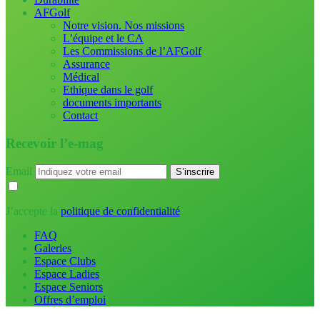
AFGolf
Notre vision. Nos missions
L’équipe et le CA
Les Commissions de l’AFGolf
Assurance
Médical
Ethique dans le golf
documents importants
Contact
Recevoir l’e-mag
Email
J’accepte la
politique de confidentialité
FAQ
Galeries
Espace Clubs
Espace Ladies
Espace Seniors
Offres d’emploi