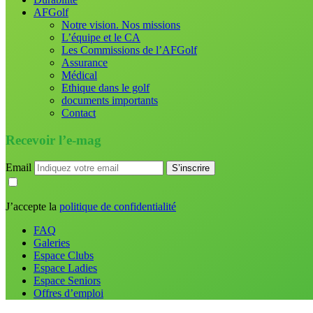
AFGolf
Notre vision. Nos missions
L’équipe et le CA
Les Commissions de l’AFGolf
Assurance
Médical
Ethique dans le golf
documents importants
Contact
Recevoir l’e-mag
Email
J’accepte la
politique de confidentialité
FAQ
Galeries
Espace Clubs
Espace Ladies
Espace Seniors
Offres d’emploi