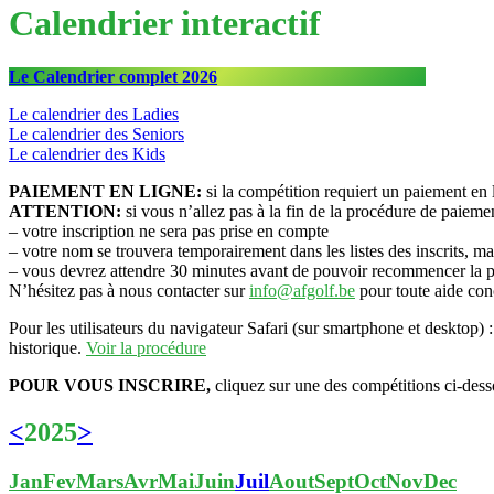
Calendrier interactif
Le Calendrier complet 2026
Le calendrier des Ladies
Le calendrier des Seniors
Le calendrier des Kids
PAIEMENT EN LIGNE:
si la compétition requiert un paiement en l
ATTENTION:
si vous n’allez pas à la fin de la procédure de paieme
– votre inscription ne sera pas prise en compte
– votre nom se trouvera temporairement dans les listes des inscrits, ma
– vous devrez attendre 30 minutes avant de pouvoir recommencer la p
N’hésitez pas à nous contacter sur
info@afgolf.be
pour toute aide conc
Pour les utilisateurs du navigateur Safari (sur smartphone et desktop) :
historique.
Voir la procédure
POUR VOUS INSCRIRE,
cliquez sur une des compétitions ci-des
<
2025
>
Jan
Fev
Mars
Avr
Mai
Juin
Juil
Aout
Sept
Oct
Nov
Dec