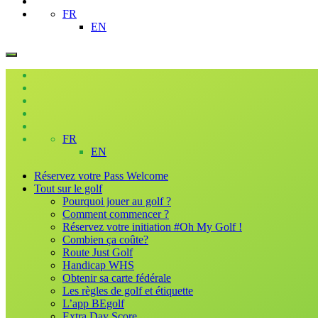
FR
EN
FR
EN
Réservez votre Pass Welcome
Tout sur le golf
Pourquoi jouer au golf ?
Comment commencer ?
Réservez votre initiation #Oh My Golf !
Combien ça coûte?
Route Just Golf
Handicap WHS
Obtenir sa carte fédérale
Les règles de golf et étiquette
L’app BEgolf
Extra Day Score