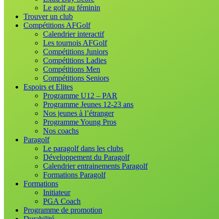
Le golf au féminin
Trouver un club
Compétitions AFGolf
Calendrier interactif
Les tournois AFGolf
Compétitions Juniors
Compétitions Ladies
Compétitions Men
Compétitions Seniors
Espoirs et Elites
Programme U12 – PAR
Programme Jeunes 12-23 ans
Nos jeunes à l’étranger
Programme Young Pros
Nos coachs
Paragolf
Le paragolf dans les clubs
Développement du Paragolf
Calendrier entrainements Paragolf
Formations Paragolf
Formations
Initiateur
PGA Coach
Programme de promotion
Durabilité