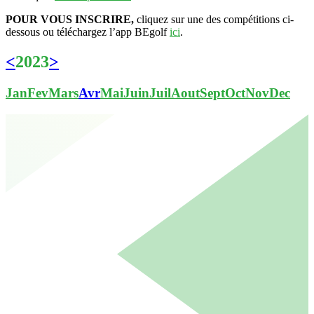
POUR VOUS INSCRIRE,
cliquez sur une des compétitions ci-
dessous ou téléchargez l’app BEgolf
ici
.
<
2023
>
Jan
Fev
Mars
Avr
Mai
Juin
Juil
Aout
Sept
Oct
Nov
Dec