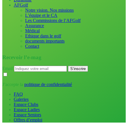
AFGolf
Notre vision. Nos missions
L’équipe et le CA
Les Commissions de l’AFGolf
Assurance
Médical
Ethique dans le golf
documents importants
Contact
Recevoir l’e-mag
Email
J’accepte la
politique de confidentialité
FAQ
Galeries
Espace Clubs
Espace Ladies
Espace Seniors
Offres d’emploi