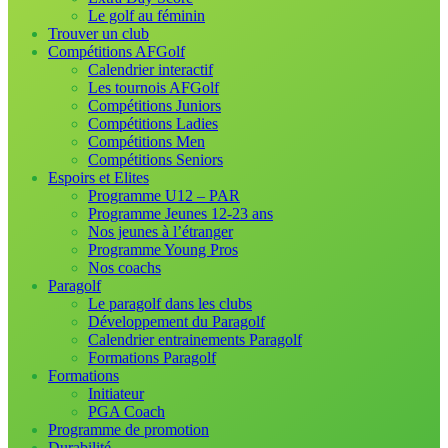
Le golf au féminin
Trouver un club
Compétitions AFGolf
Calendrier interactif
Les tournois AFGolf
Compétitions Juniors
Compétitions Ladies
Compétitions Men
Compétitions Seniors
Espoirs et Elites
Programme U12 – PAR
Programme Jeunes 12-23 ans
Nos jeunes à l’étranger
Programme Young Pros
Nos coachs
Paragolf
Le paragolf dans les clubs
Développement du Paragolf
Calendrier entrainements Paragolf
Formations Paragolf
Formations
Initiateur
PGA Coach
Programme de promotion
Durabilité