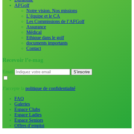
AFGolf
Notre vision. Nos missions
L’équipe et le CA
Les Commissions de l’AFGolf
Assurance
Médical
Ethique dans le golf
documents importants
Contact
Recevoir l’e-mag
Email
J’accepte la
politique de confidentialité
FAQ
Galeries
Espace Clubs
Espace Ladies
Espace Seniors
Offres d’emploi