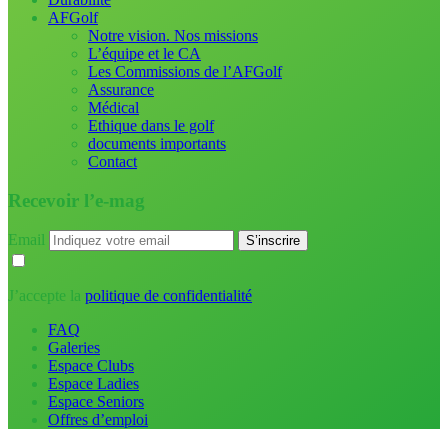
AFGolf
Notre vision. Nos missions
L’équipe et le CA
Les Commissions de l’AFGolf
Assurance
Médical
Ethique dans le golf
documents importants
Contact
Recevoir l’e-mag
Email
J’accepte la
politique de confidentialité
FAQ
Galeries
Espace Clubs
Espace Ladies
Espace Seniors
Offres d’emploi