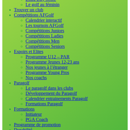
Le golf au féminin
Trouver un club
Compétitions AFGolf
Calendrier interactif
Les tournois AFGolf
Compétitions Juniors
Compétitions Ladies
Compétitions Men
Compétitions Seniors
Espoirs et Elites
Programme U12 – PAR
Programme Jeunes 12-23 ans
Nos jeunes à l’étranger
Programme Young Pros
Nos coachs
Paragolf
Le paragolf dans les clubs
Développement du Paragolf
Calendrier entrainements Paragolf
Formations Paragolf
Formations
Initiateur
PGA Coach
Programme de promotion
Durabilité