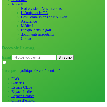
AFGolf
Notre vision. Nos missions
L’équipe et le CA
Les Commissions de l’AFGolf
Assurance
Médical
Ethique dans le golf
documents importants
Contact
Recevoir l’e-mag
Email
J’accepte la
politique de confidentialité
FAQ
Galeries
Espace Clubs
Espace Ladies
Espace Seniors
Offres d’emploi