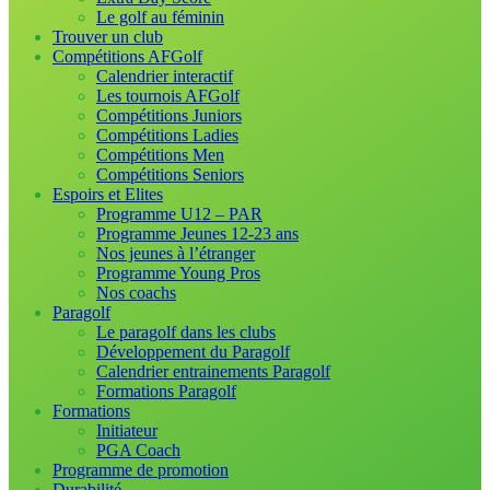
Le golf au féminin
Trouver un club
Compétitions AFGolf
Calendrier interactif
Les tournois AFGolf
Compétitions Juniors
Compétitions Ladies
Compétitions Men
Compétitions Seniors
Espoirs et Elites
Programme U12 – PAR
Programme Jeunes 12-23 ans
Nos jeunes à l’étranger
Programme Young Pros
Nos coachs
Paragolf
Le paragolf dans les clubs
Développement du Paragolf
Calendrier entrainements Paragolf
Formations Paragolf
Formations
Initiateur
PGA Coach
Programme de promotion
Durabilité