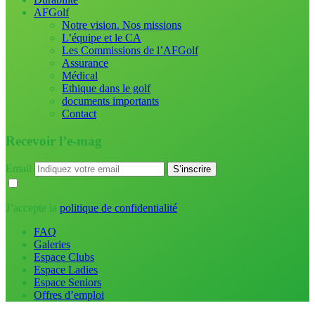
AFGolf
Notre vision. Nos missions
L’équipe et le CA
Les Commissions de l’AFGolf
Assurance
Médical
Ethique dans le golf
documents importants
Contact
Recevoir l’e-mag
Email
J’accepte la
politique de confidentialité
FAQ
Galeries
Espace Clubs
Espace Ladies
Espace Seniors
Offres d’emploi