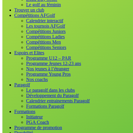
Le golf au féminin
Trouver un club
Compétitions AFGolf
Calendrier interactif
Les tournois AFGolf
Compétitions Juniors
Compétitions Ladies
Compétitions Men
Compétitions Seniors
Espoirs et Elites
Programme U12 – PAR
Programme Jeunes 12-23 ans
Nos jeunes à l’étranger
Programme Young Pros
Nos coachs
Paragolf
Le paragolf dans les clubs
Développement du Paragolf
Calendrier entrainements Paragolf
Formations Paragolf
Formations
Initiateur
PGA Coach
Programme de promotion
Durabilité