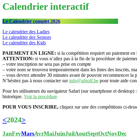
Calendrier interactif
Le Calendrier complet 2026
Le calendrier des Ladies
Le calendrier des Seniors
Le calendrier des Kids
PAIEMENT EN LIGNE:
si la compétition requiert un paiement en l
ATTENTION:
si vous n’allez pas à la fin de la procédure de paieme
– votre inscription ne sera pas prise en compte
– votre nom se trouvera temporairement dans les listes des inscrits, ma
– vous devrez attendre 30 minutes avant de pouvoir recommencer la p
N’hésitez pas à nous contacter sur
info@afgolf.be
pour toute aide conc
Pour les utilisateurs du navigateur Safari (sur smartphone et desktop) :
historique.
Voir la procédure
POUR VOUS INSCRIRE,
cliquez sur une des compétitions ci-des
<
2024
>
Jan
Fev
Mars
Avr
Mai
Juin
Juil
Aout
Sept
Oct
Nov
Dec