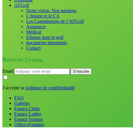
AFGolf
Notre vision. Nos missions
L’équipe et le CA
Les Commissions de l’AFGolf
Assurance
Médical
Ethique dans le golf
documents importants
Contact
Recevoir l’e-mag
Email
J’accepte la
politique de confidentialité
FAQ
Galeries
Espace Clubs
Espace Ladies
Espace Seniors
Offres d’emploi