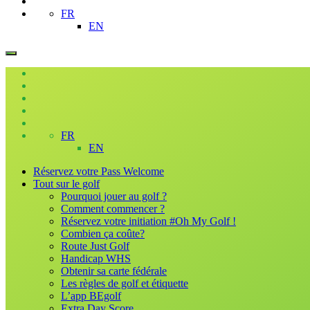
FR
EN
FR
EN
Réservez votre Pass Welcome
Tout sur le golf
Pourquoi jouer au golf ?
Comment commencer ?
Réservez votre initiation #Oh My Golf !
Combien ça coûte?
Route Just Golf
Handicap WHS
Obtenir sa carte fédérale
Les règles de golf et étiquette
L’app BEgolf
Extra Day Score