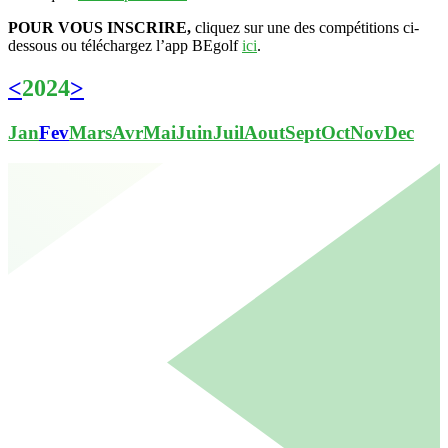
POUR VOUS INSCRIRE,
cliquez sur une des compétitions ci-
dessous ou téléchargez l’app BEgolf
ici
.
<
2024
>
Jan
Fev
Mars
Avr
Mai
Juin
Juil
Aout
Sept
Oct
Nov
Dec