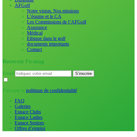
AFGolf
Notre vision. Nos missions
L’équipe et le CA
Les Commissions de l’AFGolf
Assurance
Médical
Ethique dans le golf
documents importants
Contact
Recevoir l’e-mag
Email
J’accepte la
politique de confidentialité
FAQ
Galeries
Espace Clubs
Espace Ladies
Espace Seniors
Offres d’emploi