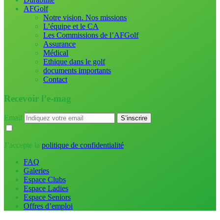
AFGolf
Notre vision. Nos missions
L’équipe et le CA
Les Commissions de l’AFGolf
Assurance
Médical
Ethique dans le golf
documents importants
Contact
Recevoir l’e-mag
Email
J’accepte la
politique de confidentialité
FAQ
Galeries
Espace Clubs
Espace Ladies
Espace Seniors
Offres d’emploi