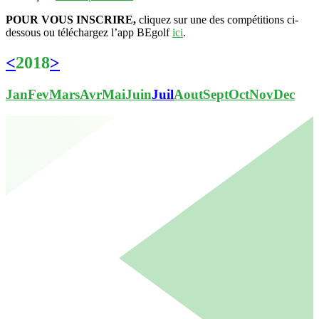
POUR VOUS INSCRIRE,
cliquez sur une des compétitions ci-
dessous ou téléchargez l’app BEgolf
ici
.
<
2018
>
Jan
Fev
Mars
Avr
Mai
Juin
Juil
Aout
Sept
Oct
Nov
Dec