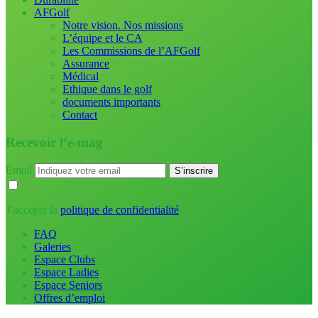
AFGolf
Notre vision. Nos missions
L’équipe et le CA
Les Commissions de l’AFGolf
Assurance
Médical
Ethique dans le golf
documents importants
Contact
Recevoir l’e-mag
Email
J’accepte la
politique de confidentialité
FAQ
Galeries
Espace Clubs
Espace Ladies
Espace Seniors
Offres d’emploi