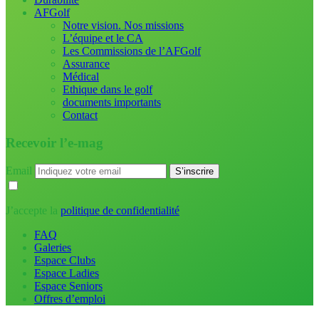
AFGolf
Notre vision. Nos missions
L’équipe et le CA
Les Commissions de l’AFGolf
Assurance
Médical
Ethique dans le golf
documents importants
Contact
Recevoir l’e-mag
Email
J’accepte la
politique de confidentialité
FAQ
Galeries
Espace Clubs
Espace Ladies
Espace Seniors
Offres d’emploi